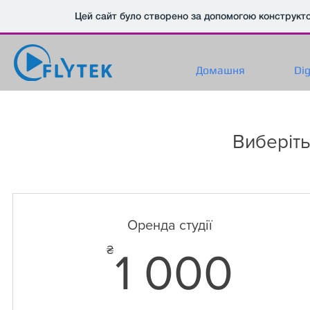
Цей сайт було створено за допомогою конструкт
Домашня
Dig
Виберіть
Оренда студії
1 0
₴
1 000